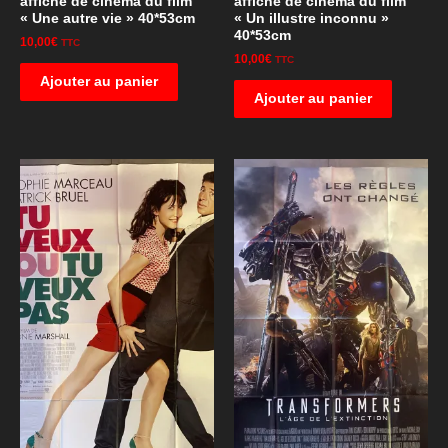
affiche de cinéma du film
affiche de cinéma du film
« Une autre vie » 40*53cm
« Un illustre inconnu »
40*53cm
10,00
€
TTC
10,00
€
TTC
Ajouter au panier
Ajouter au panier