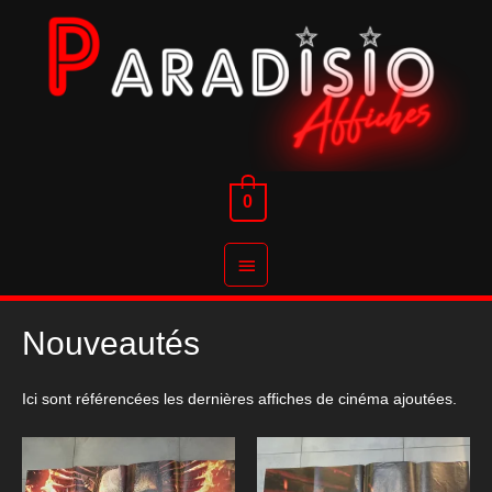
Aller
au
contenu
0
Menu
principal
Nouveautés
Ici sont référencées les dernières affiches de cinéma ajoutées.