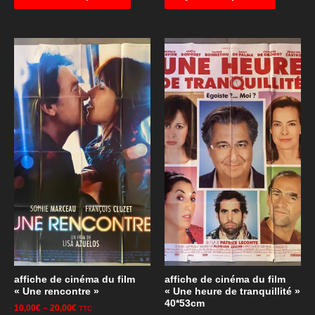
affiche de cinéma du film
affiche de cinéma du film
« Une rencontre »
« Une heure de tranquillité »
40*53cm
10,00
€
–
20,00
€
TTC