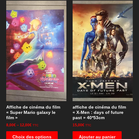
Affiche de cinéma du film
affiche de cinéma du film
« Super Mario galaxy le
« X-Men : days of future
film »
past » 40*53cm
8,00
€
–
12,00
€
15,00
€
TTC
TTC
Choix des options
Ajouter au panier