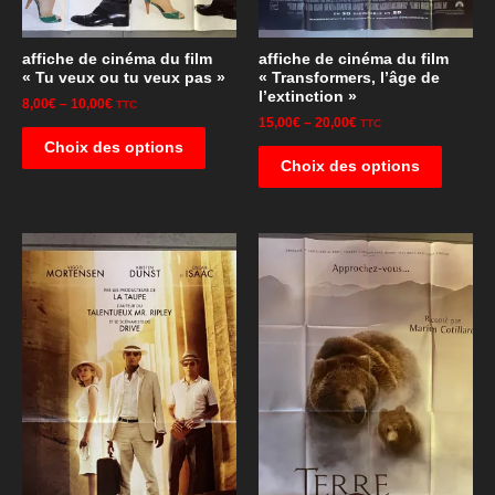
affiche de cinéma du film
affiche de cinéma du film
« Tu veux ou tu veux pas »
« Transformers, l’âge de
l’extinction »
8,00
€
–
10,00
€
TTC
15,00
€
–
20,00
€
TTC
Choix des options
Choix des options