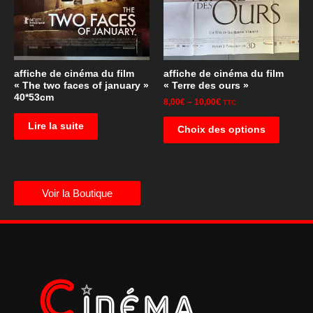
affiche de cinéma du film
affiche de cinéma du film
« The two faces of january »
« Terre des ours »
40*53cm
8,00
€
–
10,00
€
TTC
Lire la suite
Choix des options
Voir la Boutique