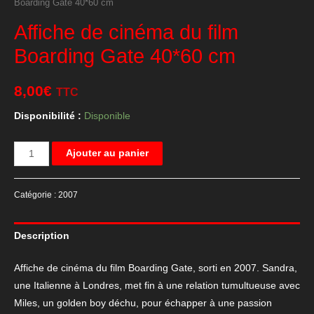
Boarding Gate 40*60 cm
Affiche de cinéma du film
Boarding Gate 40*60 cm
8,00
€
TTC
Disponibilité :
Disponible
quantité
Ajouter au panier
de
Affiche
Catégorie :
2007
de
cinéma
Description
du
film
Affiche de cinéma du film Boarding Gate, sorti en 2007. Sandra,
Boarding
une Italienne à Londres, met fin à une relation tumultueuse avec
Gate
Miles, un golden boy déchu, pour échapper à une passion
40*60