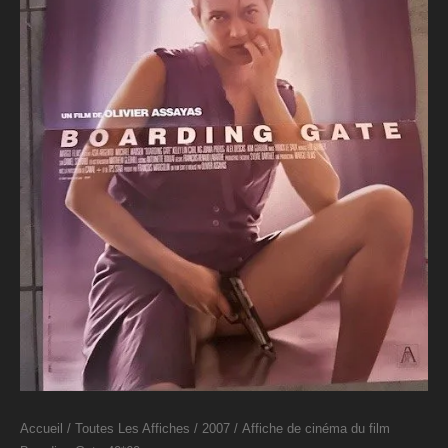
Accueil
/
Toutes Les Affiches
/
2007
/ Affiche de cinéma du film