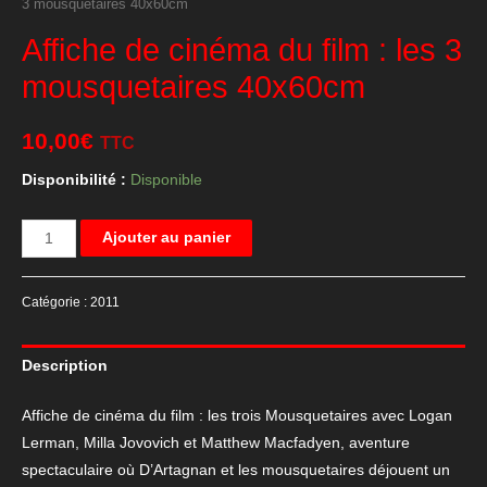
3 mousquetaires 40x60cm
Affiche de cinéma du film : les 3
mousquetaires 40x60cm
10,00
€
TTC
Disponibilité :
Disponible
quantité
Ajouter au panier
de
Affiche
Catégorie :
2011
de
cinéma
Description
du
film
Affiche de cinéma du film : les trois Mousquetaires avec
Logan
:
Lerman
,
Milla Jovovich
et
Matthew Macfadyen
, aventure
les
spectaculaire où D’Artagnan et les mousquetaires déjouent un
3