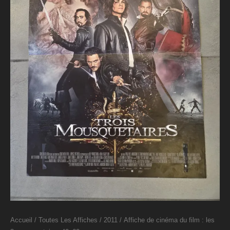
Accueil
/
Toutes Les Affiches
/
2011
/ Affiche de cinéma du film : les