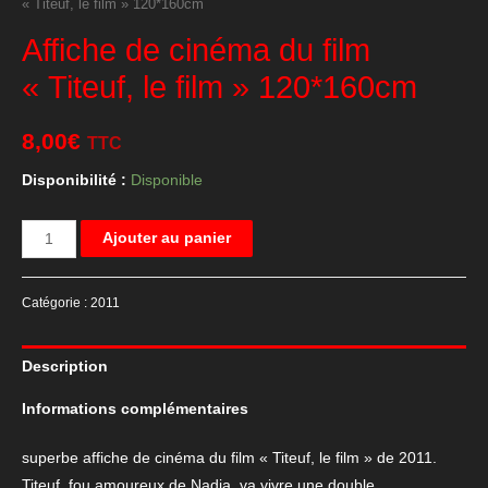
« Titeuf, le film » 120*160cm
Affiche de cinéma du film
« Titeuf, le film » 120*160cm
8,00
€
TTC
Disponibilité :
Disponible
quantité
Ajouter au panier
de
Affiche
Catégorie :
2011
de
cinéma
Description
du
film
Informations complémentaires
"Titeuf,
le
superbe affiche de cinéma du film « Titeuf, le film » de 2011.
film"
Titeuf, fou amoureux de Nadia, va vivre une double