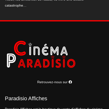
120*160cm
catastrophe…
Retrouvez-nous sur
Paradisio Affiches