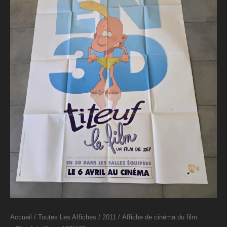
Accueil
/
Toutes Les Affiches
/
2011
/ Affiche de cinéma du film