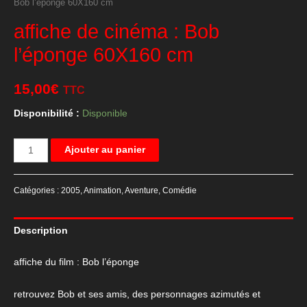
Bob l’éponge 60X160 cm
affiche de cinéma : Bob
l’éponge 60X160 cm
15,00
€
TTC
Disponibilité :
Disponible
quantité
Ajouter au panier
de
affiche
Catégories :
2005
,
Animation
,
Aventure
,
Comédie
de
cinéma
Description
:
Bob
affiche du film : Bob l’éponge
l'éponge
60X160
retrouvez Bob et ses amis, des personnages azimutés et
cm