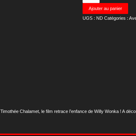
de
Ajouter au panier
Affiche
UGS :
ND
Catégories :
Ave
de
cinéma
du
film
Wonka
définitive
 Timothée Chalamet, le film retrace l’enfance de Willy Wonka ! A déco