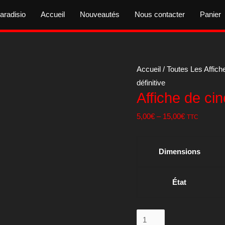
aradisio
Accueil
Nouveautés
Nous contacter
Panier
Accueil
/
Toutes Les Affich
définitive
Affiche de ci
5,00
€
–
15,00
€
TTC
Dimensions
État
quantité