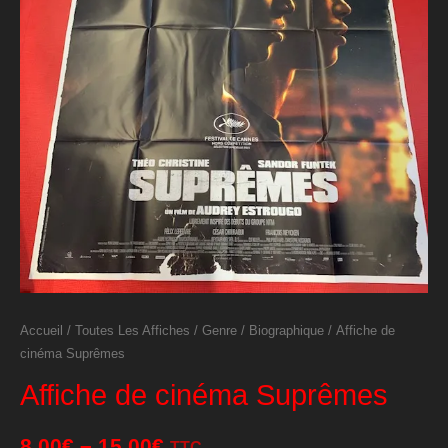
Accueil
/
Toutes Les Affiches
/
Genre
/
Biographique
/ Affiche de
cinéma Suprêmes
Affiche de cinéma Suprêmes
8,00
€
–
15,00
€
TTC