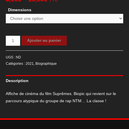
Dimensions
quantité
Ajouter au panier
de
Affiche
UGS :
ND
de
Catégories :
2021
,
Biographique
cinéma
Suprêmes
Description
Affiche de cinéma du film Suprêmes. Biopic qui revient sur le
parcours atypique du groupe de rap NTM… La classe !