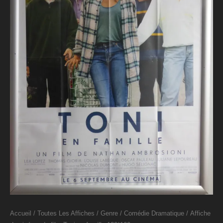
Accueil
/
Toutes Les Affiches
/
Genre
/
Comédie Dramatique
/ Affiche