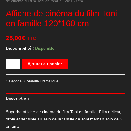
de cinéma du film Toni en famille 120*160 cm
Affiche de cinéma du film Toni
en famille 120*160 cm
25,00
€
TTC
Disponibilité :
Disponible
quantité
Ajouter au panier
de
Affiche
Catégorie :
Comédie Dramatique
de
cinéma
Description
du
film
Superbe affiche de cinéma du film Toni en famille. Film délicat,
Toni
drôle et sensible au sein de la famille de Toni maman solo de 5
en
enfants!
famille