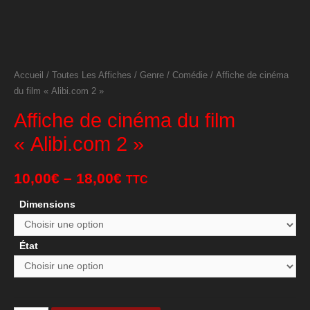
Accueil
/
Toutes Les Affiches
/
Genre
/
Comédie
/ Affiche de cinéma
du film « Alibi.com 2 »
Affiche de cinéma du film
« Alibi.com 2 »
10,00
€
–
18,00
€
TTC
Dimensions
État