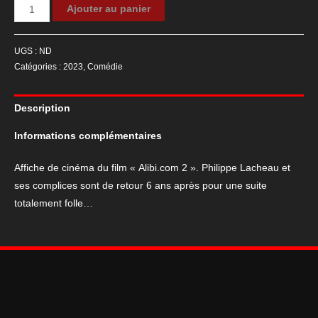
quantité
Ajouter au panier
de
Affiche
UGS :
ND
de
Catégories :
2023
,
Comédie
cinéma
du
Description
film
"Alibi.com
Informations complémentaires
2"
Affiche de cinéma du film « Alibi.com 2 ». Philippe Lacheau et
ses complices sont de retour 6 ans après pour une suite
totalement folle…