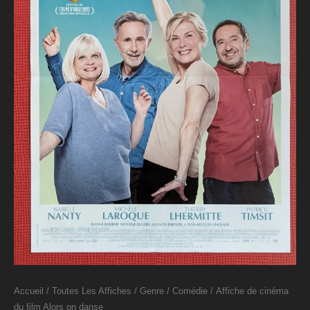
Accueil
/
Toutes Les Affiches
/
Genre
/
Comédie
/ Affiche de cinéma
du film Alors on danse