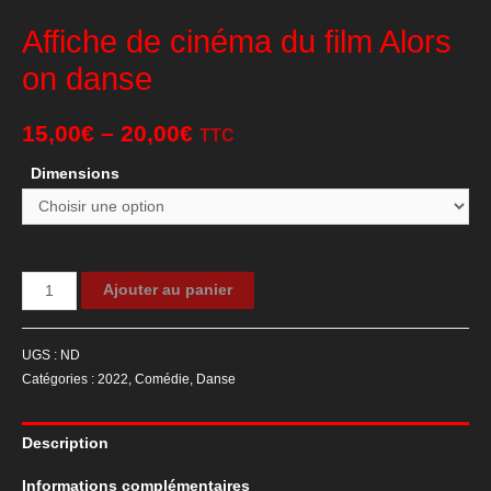
Affiche de cinéma du film Alors
on danse
15,00
€
–
20,00
€
TTC
Dimensions
quantité
Ajouter au panier
de
Affiche
UGS :
ND
de
Catégories :
2022
,
Comédie
,
Danse
cinéma
du
Description
film
Alors
Informations complémentaires