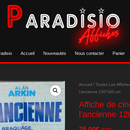
radisio
Accueil
Nouveautés
Nous contacter
Panier
Accueil
/
Toutes Les Affiche
l’ancienne 120*160 cm
Affiche de ci
l’ancienne 1
25,00
€
TTC