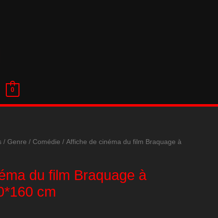
0
s
/
Genre
/
Comédie
/ Affiche de cinéma du film Braquage à
néma du film Braquage à
20*160 cm