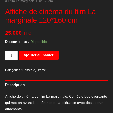
du film La marginale 120*160 cm
Affiche de cinéma du film La
marginale 120*160 cm
25,00
€
TTC
Disponibilité :
Disponible
quantité
Ajouter au panier
de
Affiche
Catégories :
Comédie
,
Drame
de
cinéma
Description
du
film
Affiche de cinéma du film La marginale. Comédie bouleversante
La
qui met en avant la différence et la tolérance avec des acteurs
marginale
attachants.
120*160