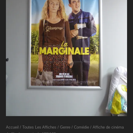
Accueil
/
Toutes Les Affiches
/
Genre
/
Comédie
/ Affiche de cinéma