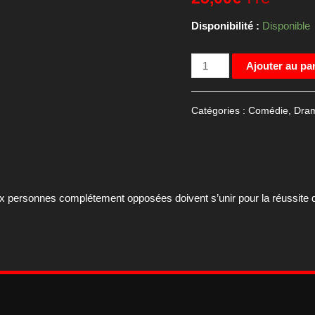
Disponibilité :
Disponible
quantité
Ajouter au pa
de
Affiche
Catégories :
Comédie
,
Dra
de
cinéma
du
film
Le
 personnes complétement opposées doivent s’unir pour la réussite de
brio
120*160
cm