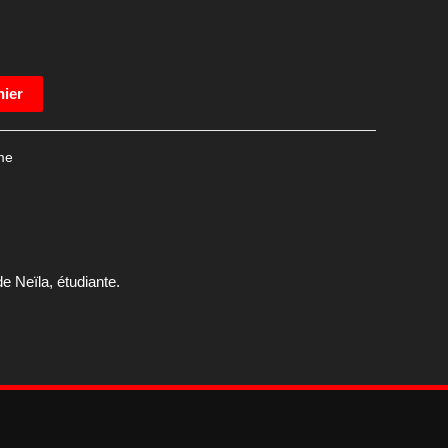
nier
me
 Neïla, étudiante.