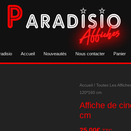
radisio
Accueil
Nouveautés
Nous contacter
Panier
Accueil
/
Toutes Les Affiche
120*160 cm
Affiche de ci
cm
25,00
€
TTC