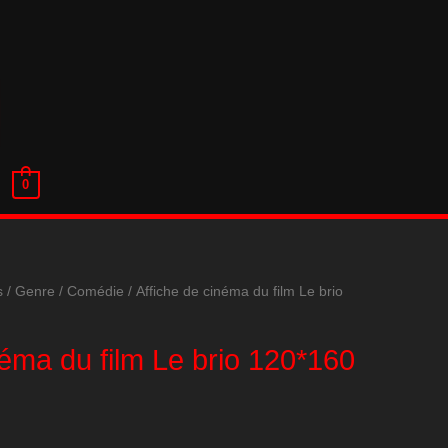
0
s
/
Genre
/
Comédie
/ Affiche de cinéma du film Le brio
néma du film Le brio 120*160