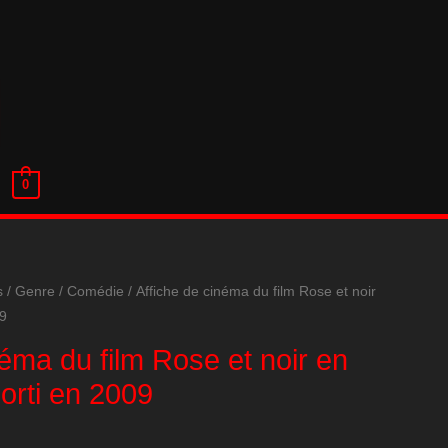
0
s
/
Genre
/
Comédie
/ Affiche de cinéma du film Rose et noir
09
néma du film Rose et noir en
orti en 2009