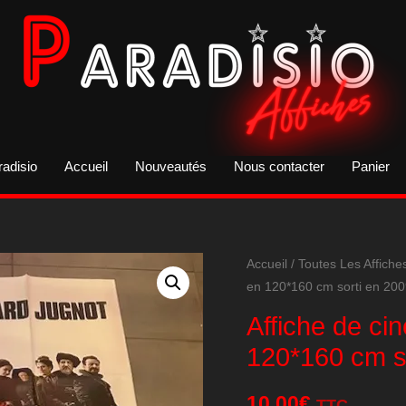
radisio
Accueil
Nouveautés
Nous contacter
Panier
Accueil
/
Toutes Les Affiche
en 120*160 cm sorti en 20
Affiche de ci
120*160 cm s
10,00
€
TTC