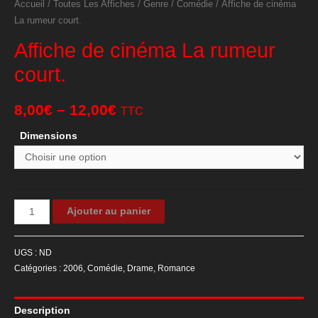
Accueil
/
Toutes Les Affiches
/
Genre
/
Comédie
/ Affiche de cinéma
La rumeur court.
Affiche de cinéma La rumeur
court.
8,00
€
–
12,00
€
TTC
Dimensions
quantité
Ajouter au panier
de
Affiche
UGS :
ND
de
Catégories :
2006
,
Comédie
,
Drame
,
Romance
cinéma
La
Description
rumeur