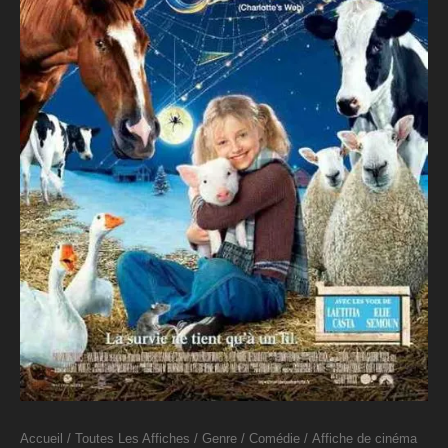
Accueil
/
Toutes Les Affiches
/
Genre
/
Comédie
/ Affiche de cinéma