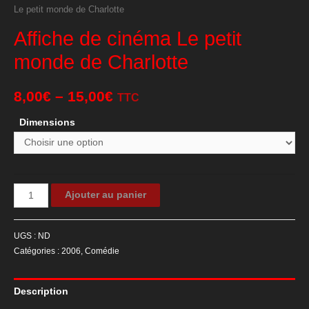
Le petit monde de Charlotte
Affiche de cinéma Le petit
monde de Charlotte
8,00
€
–
15,00
€
TTC
Dimensions
quantité
Ajouter au panier
de
Affiche
UGS :
ND
de
Catégories :
2006
,
Comédie
cinéma
Le
Description
petit