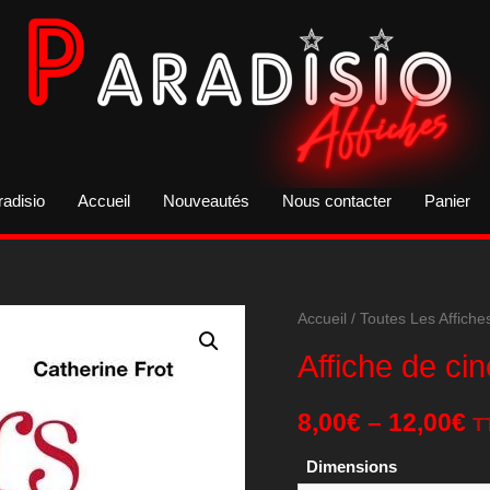
radisio
Accueil
Nouveautés
Nous contacter
Panier
Accueil
/
Toutes Les Affiche
Affiche de c
8,00
€
–
12,00
€
T
Dimensions