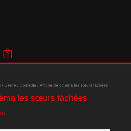
0
s
/
Genre
/
Comédie
/ Affiche de cinéma les sœurs fâchées
inéma les sœurs fâchées
TC