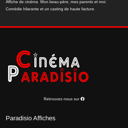
Affiche de cinéma Mon beau-père, mes parents et moi.
parents
Comédie hilarante et un casting de haute facture.
et
moi
40*60
cm
Retrouvez-nous sur
Paradisio Affiches