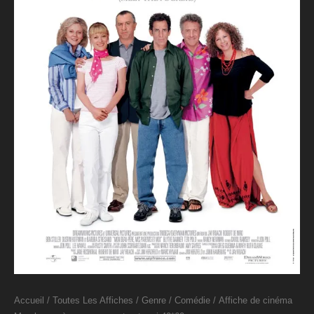
Accueil
/
Toutes Les Affiches
/
Genre
/
Comédie
/ Affiche de cinéma