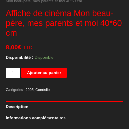
Mon beau-père, mes parents et moi 40*60 cm
Affiche de cinéma Mon beau-
père, mes parents et moi 40*60
cm
8,00
€
TTC
Disponibilité :
Disponible
quantité
Ajouter au panier
de
Affiche
Catégories :
2005
,
Comédie
de
cinéma
Description
Mon
beau-
Informations complémentaires
père,
mes