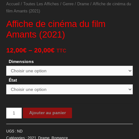
Accueil
/
Toutes Les Affiches
/
Genre
/
Drame
/ Affiche de cinéma du
film Amants (2021)
Affiche de cinéma du film
Amants (2021)
12,00
€
–
20,00
€
TTC
Dimensions
État
quantité
Ajouter au panier
de
Affiche
UGS :
ND
de
Catégories :
2021
,
Drame
,
Romance