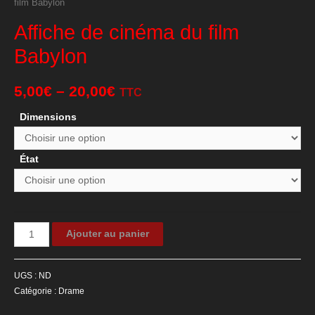
film Babylon
Affiche de cinéma du film
Babylon
5,00
€
–
20,00
€
TTC
Dimensions
État
quantité
Ajouter au panier
de
Affiche
UGS :
ND
de
Catégorie :
Drame
cinéma