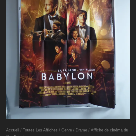
Accueil
/
Toutes Les Affiches
/
Genre
/
Drame
/ Affiche de cinéma du