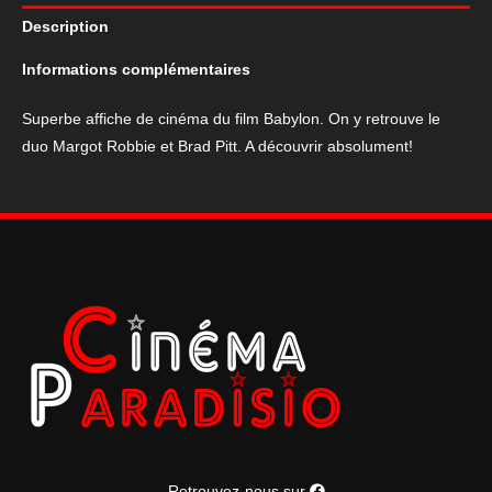
du
Description
film
Babylon
Informations complémentaires
Superbe affiche de cinéma du film Babylon. On y retrouve le
duo Margot Robbie et Brad Pitt. A découvrir absolument!
Retrouvez-nous sur