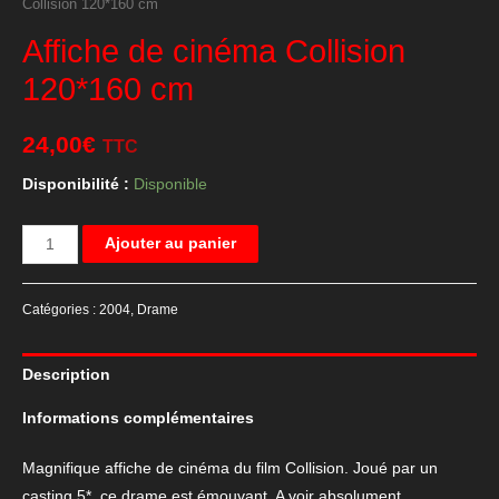
Collision 120*160 cm
Affiche de cinéma Collision
120*160 cm
24,00
€
TTC
Disponibilité :
Disponible
quantité
Ajouter au panier
de
Affiche
Catégories :
2004
,
Drame
de
cinéma
Description
Collision
120*160
Informations complémentaires
cm
Magnifique affiche de cinéma du film Collision. Joué par un
casting 5*, ce drame est émouvant. A voir absolument.