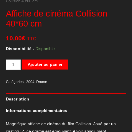
Collision 40*60 cm
Affiche de cinéma Collision
40*60 cm
10,00
€
TTC
Disponibilité :
Disponible
quantité
Ajouter au panier
de
Affiche
Catégories :
2004
,
Drame
de
cinéma
Description
Collision
40*60
Informations complémentaires
cm
Magnifique affiche de cinéma du film Collision. Joué par un
casting 5*, ce drame est émouvant. A voir absolument.