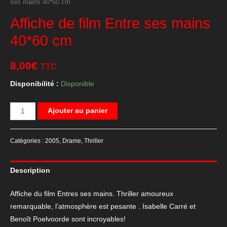
ses mains 40*60 cm
Affiche de film Entre ses mains
40*60 cm
8,00
€
TTC
Disponibilité :
Disponible
quantité
Ajouter au panier
de
Affiche
Catégories :
2005
,
Drame
,
Thriller
de
film
Description
Entre
ses
Affiche du film Entres ses mains. Thriller amoureux
mains
remarquable, l’atmosphère est pesante . Isabelle Carré et
40*60
Benoît Poelvoorde sont incroyables!
cm