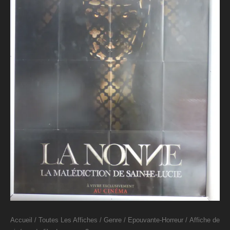
Accueil
/
Toutes Les Affiches
/
Genre
/
Epouvante-Horreur
/ Affiche de