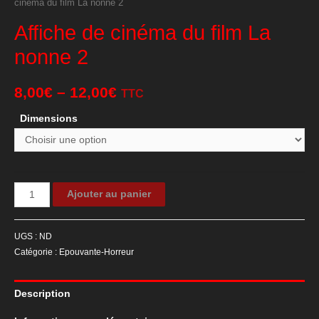
cinéma du film La nonne 2
Affiche de cinéma du film La
nonne 2
8,00
€
–
12,00
€
TTC
Dimensions
quantité
Ajouter au panier
de
Affiche
UGS :
ND
de
Catégorie :
Epouvante-Horreur
cinéma
du
Description
film
La