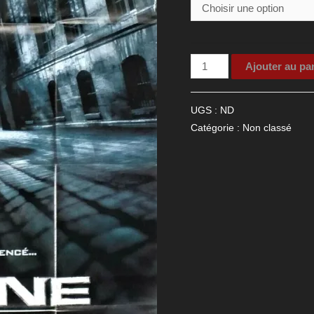
quantité
Ajouter au pa
de
Affiche
UGS :
ND
de
Catégorie :
Non classé
cinéma
Arsène
Lupin