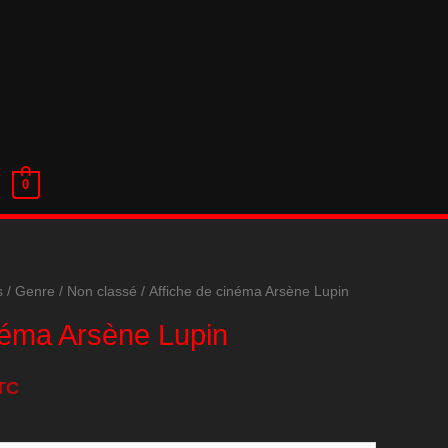
0
s
/
Genre
/
Non classé
/ Affiche de cinéma Arsène Lupin
néma Arsène Lupin
TC