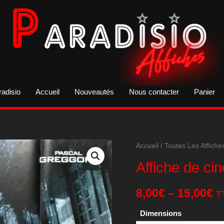
radisio
Accueil
Nouveautés
Nous contacter
Panier
Accueil
/
Toutes Les Affiche
Affiche de ci
8,00
€
–
15,00
€
T
Dimensions