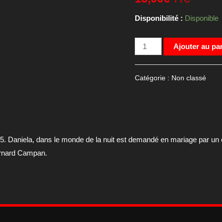
Disponibilité :
Disponible
quantité
Ajouter au pa
de
Affiche
Catégorie :
Non classé
de
cinéma
du
film
"Combien
. Daniela, dans le monde de la nuit est demandé en mariage par un cl
tu
ernard Campan.
m'aimes"
120x160cm