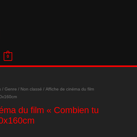
0
s
/
Genre
/
Non classé
/ Affiche de cinéma du film
20x160cm
néma du film « Combien tu
20x160cm