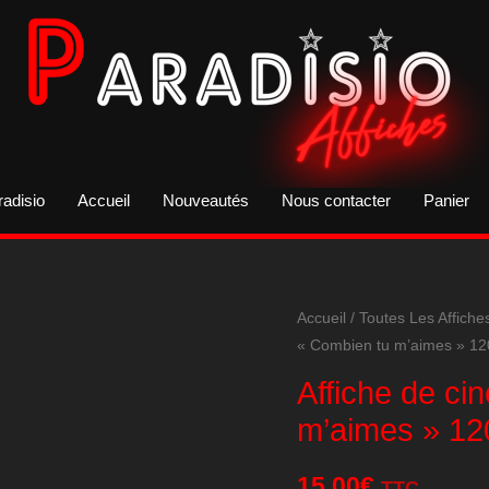
radisio
Accueil
Nouveautés
Nous contacter
Panier
Accueil
/
Toutes Les Affiche
« Combien tu m’aimes » 1
Affiche de ci
m’aimes » 1
15,00
€
TTC