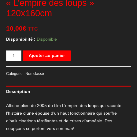
« L’empire des loups »
120x160cm
10,00
€
TTC
Disponibilité :
Disponible
quantité
Ajouter au panier
de
Affiche
Catégorie :
Non classé
de
cinéma
Description
du
film
Affiche pliée de 2005 du film L’empire des loups qui raconte
"L'empire
l’histoire d’une épouse d’un haut fonctionnaire qui souffre
des
d’hallucinations térrifiantes et de crises d’amnésie. Des
loups"
soupçons se portent vers son mari!
120x160cm