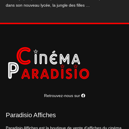
dans son nouveau lycée, la jungle des filles …
moi"
60x160
cm
Retrouvez-nous sur
Paradisio Affiches
Paradisio Affiches est la boutique de vente d’affiches du cinéma