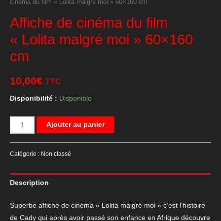
cinéma du film « Lolita malgré moi » 60×160 cm
Affiche de cinéma du film
« Lolita malgré moi » 60×160
cm
10,00
€
TTC
Disponibilité :
Disponible
quantité
Ajouter au panier
de
Affiche
Catégorie :
Non classé
de
cinéma
Description
du
film
Superbe affiche de cinéma « Lolita malgré moi » c’est l’histoire
"Lolita
de Cady qui après avoir passé son enfance en Afrique découvre
malgré