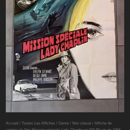
Accueil
/
Toutes Les Affiches
/
Genre
/
Non classé
/ Affiche de