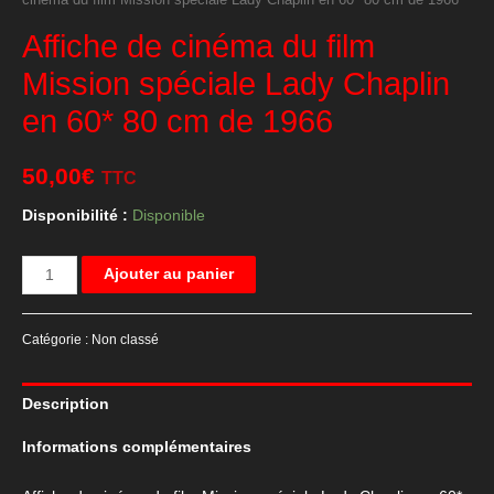
cinéma du film Mission spéciale Lady Chaplin en 60* 80 cm de 1966
Affiche de cinéma du film
Mission spéciale Lady Chaplin
en 60* 80 cm de 1966
50,00
€
TTC
Disponibilité :
Disponible
quantité
Ajouter au panier
de
Affiche
Catégorie :
Non classé
de
cinéma
Description
du
film
Informations complémentaires
Mission
spéciale