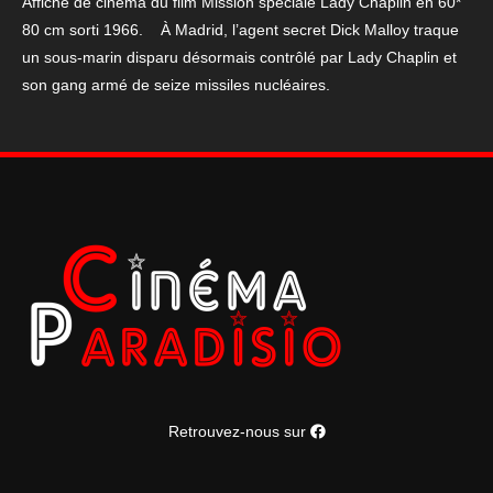
Affiche de cinéma du film Mission spéciale Lady Chaplin en 60*
Lady
80 cm sorti 1966. À Madrid, l’agent secret Dick Malloy traque
Chaplin
un sous-marin disparu désormais contrôlé par Lady Chaplin et
en
son gang armé de seize missiles nucléaires.
60*
80
cm
de
1966
Retrouvez-nous sur