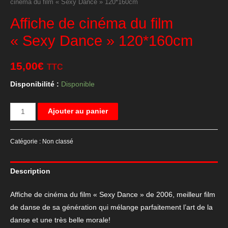
cinéma du film « Sexy Dance » 120*160cm
Affiche de cinéma du film
« Sexy Dance » 120*160cm
15,00
€
TTC
Disponibilité :
Disponible
quantité
Ajouter au panier
de
Affiche
Catégorie :
Non classé
de
cinéma
Description
du
film
Affiche de cinéma du film « Sexy Dance » de 2006, meilleur film
"Sexy
de danse de sa génération qui mélange parfaitement l’art de la
Dance"
danse et une très belle morale!
120*160cm