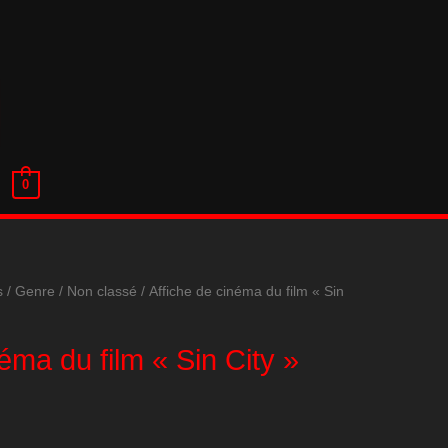
0
s
/
Genre
/
Non classé
/ Affiche de cinéma du film « Sin
éma du film « Sin City »