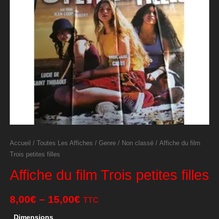
Accueil
/
Toutes Les Affiches
/
Genre
/
Non classé
/ Affiche du film
Trois petites filles
Affiche du film Trois petites filles
8,00
€
–
15,00
€
TTC
Dimensions