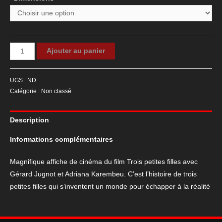
quantité
Ajouter au panier
de
Affiche
UGS :
ND
du
Catégorie :
Non classé
film
Trois
Description
petites
filles
Informations complémentaires
Magnifique affiche de cinéma du film Trois petites filles avec
Gérard Jugnot et Adriana Karembeu. C’est l’histoire de trois
petites filles qui s’inventent un monde pour échapper à la réalité