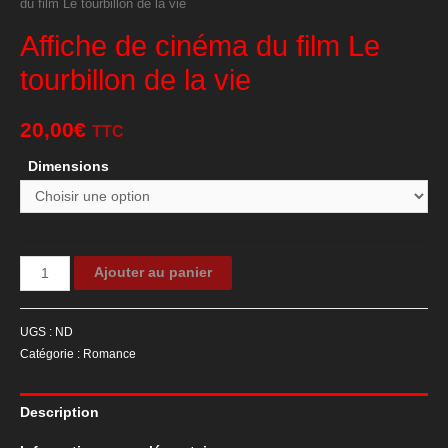
du film Le tourbillon de la vie
Affiche de cinéma du film Le
tourbillon de la vie
20,00
€
TTC
Dimensions
quantité
Ajouter au panier
de
Affiche
UGS :
ND
de
Catégorie :
Romance
cinéma
du
Description
film
Le