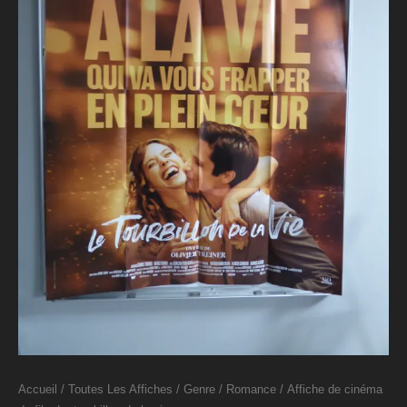
Accueil
/
Toutes Les Affiches
/
Genre
/
Romance
/ Affiche de cinéma