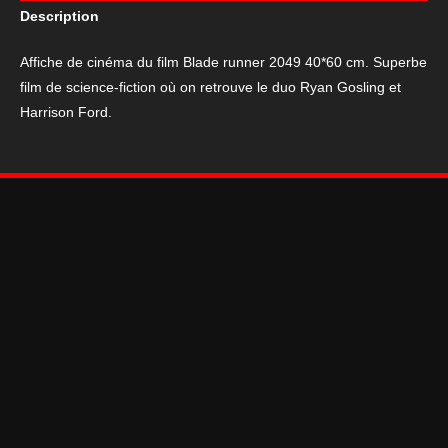
Description
du
film
Affiche de cinéma du film Blade runner 2049 40*60 cm. Superbe
Blade
film de science-fiction où on retrouve le duo Ryan Gosling et
runner
Harrison Ford.
2049
40*60
cm