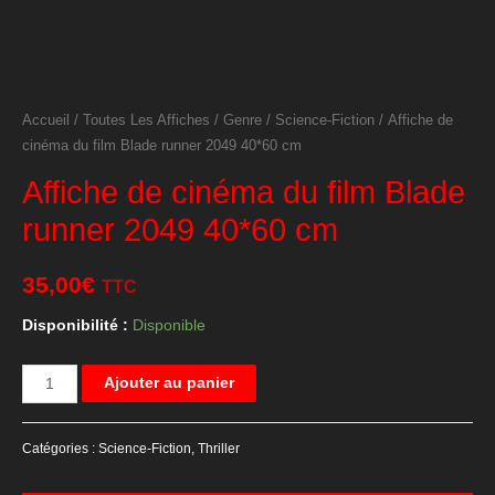
Accueil
/
Toutes Les Affiches
/
Genre
/
Science-Fiction
/ Affiche de
cinéma du film Blade runner 2049 40*60 cm
Affiche de cinéma du film Blade
runner 2049 40*60 cm
35,00
€
TTC
Disponibilité :
Disponible
quantité
Ajouter au panier
de
Affiche
Catégories :
Science-Fiction
,
Thriller
de
cinéma