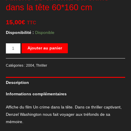
dans la tête 60*160 cm
15,00
€
TTC
Disponibilité :
Disponible
quantité
Ajouter au panier
de
Affiche
Catégories :
2004
,
Thriller
de
cinéma
Description
Un
crime
Informations complémentaires
dans
la
Affiche du film Un crime dans la tête. Dans ce thriller captivant,
tête
Denzel Washington nous fait voyager aux tréfonds de sa
60*160
mémoire.
cm