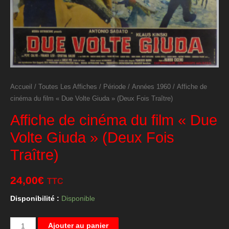
Accueil
/
Toutes Les Affiches
/
Période
/
Années 1960
/ Affiche de
cinéma du film « Due Volte Giuda » (Deux Fois Traître)
Affiche de cinéma du film « Due
Volte Giuda » (Deux Fois
Traître)
24,00
€
TTC
Disponibilité :
Disponible
quantité
Ajouter au panier