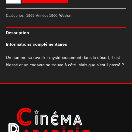
de
Affiche
Catégories :
1969
,
Années 1960
,
Western
de
cinéma
Description
du
film
Informations complémentaires
"Due
Volte
Un homme se réveiller mystérieusement dans le désert, il est
Giuda"
blessé et un cadavre se trouve à côté. Mais que s’est il passé ?
(Deux
Fois
Traître)