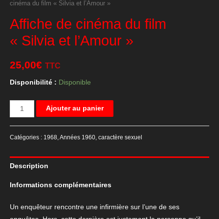
cinéma du film « Silvia et l’Amour »
Affiche de cinéma du film
« Silvia et l’Amour »
25,00
€
TTC
Disponibilité :
Disponible
quantité
Ajouter au panier
de
Affiche
Catégories :
1968
,
Années 1960
,
caractère sexuel
de
cinéma
Description
du
film
Informations complémentaires
"Silvia
et
Un enquêteur rencontre une infirmière sur l’une de ses
l'Amour"