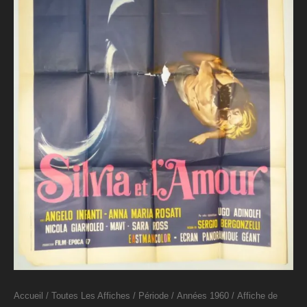
Accueil
/
Toutes Les Affiches
/
Période
/
Années 1960
/ Affiche de