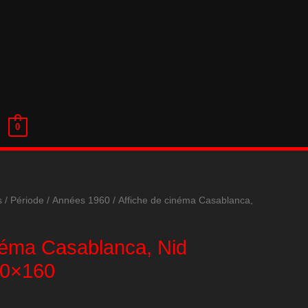
0
s
/
Période
/
Années 1960
/ Affiche de cinéma Casablanca,
inéma Casablanca, Nid
20×160