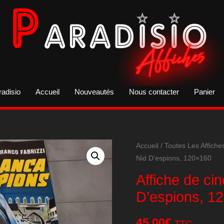
radisio
Accueil
Nouveautés
Nous contacter
Panier
Accueil
/
Toutes Les Affiche
Nid D’espions, 120×160
Affiche de c
D’espions, 1
45,00
€
TTC