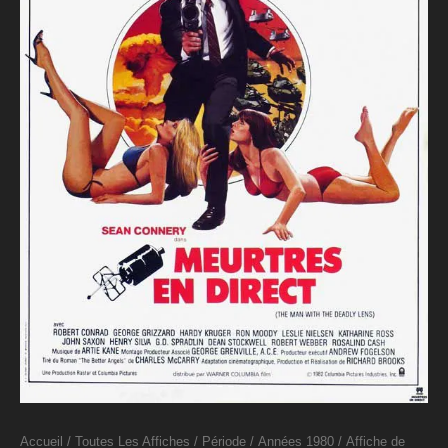
Accueil
/
Toutes Les Affiches
/
Période
/
Années 1980
/ Affiche de