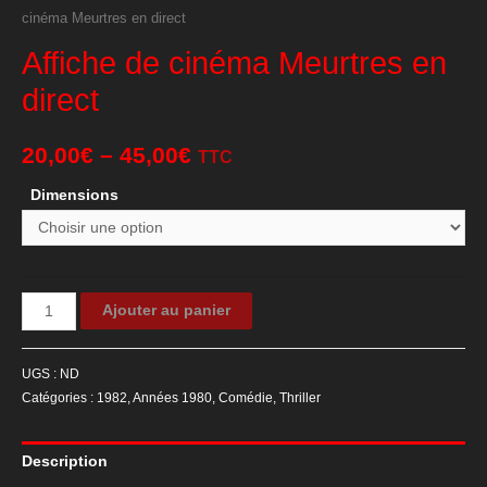
cinéma Meurtres en direct
Affiche de cinéma Meurtres en
direct
20,00
€
–
45,00
€
TTC
Dimensions
quantité
Ajouter au panier
de
Affiche
UGS :
ND
de
Catégories :
1982
,
Années 1980
,
Comédie
,
Thriller
cinéma
Meurtres
Description
en