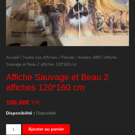
Accueil
/
Toutes Les Affiches
/
Période
/
Années 1980
/ Affiche
Sauvage et Beau 2 affiches 120*160 cm
Affiche Sauvage et Beau 2
affiches 120*160 cm
100,00
€
TTC
Disponibilité :
Disponible
quantité
Ajouter au panier