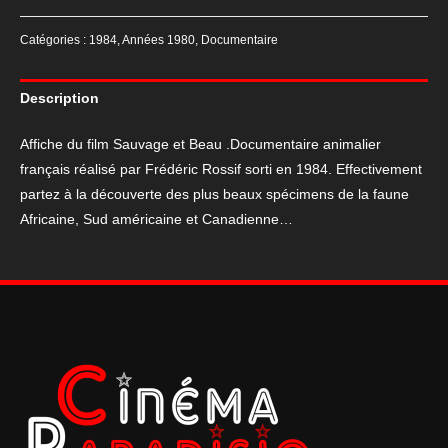
de
Affiche
Catégories :
1984
,
Années 1980
,
Documentaire
Sauvage
et
Description
Beau
2
Affiche du film Sauvage et Beau .Documentaire animalier
affiches
français réalisé par Frédéric Rossif sorti en 1984. Effectivement
120*160
partez à la découverte des plus beaux spécimens de la faune
cm
Africaine, Sud américaine et Canadienne…