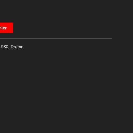
nier
1980
,
Drame