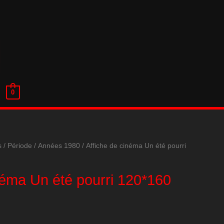
0
s
/
Période
/
Années 1980
/ Affiche de cinéma Un été pourri
néma Un été pourri 120*160