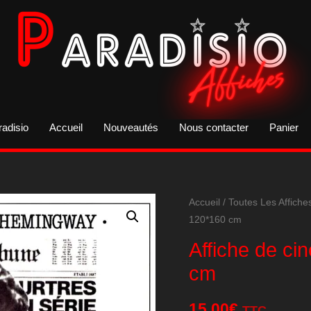
radisio
Accueil
Nouveautés
Nous contacter
Panier
Accueil
/
Toutes Les Affiche
120*160 cm
Affiche de ci
cm
15,00
€
TTC