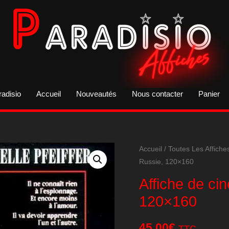
radisio
Accueil
Nouveautés
Nous contacter
Panier
Accueil
/
Toutes Les Affiche
Russie, 120×160
Affiche de c
120×160
45,00
€
TTC