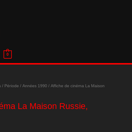
0
s
/
Période
/
Années 1990
/ Affiche de cinéma La Maison
inéma La Maison Russie,