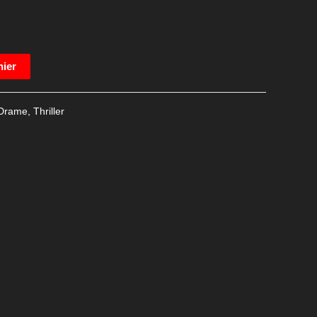
nier
Drame
,
Thriller