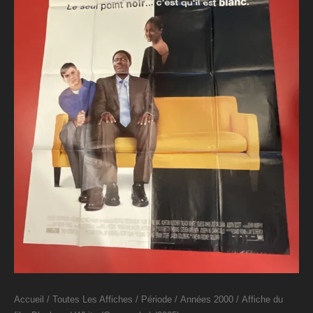
Accueil
/
Toutes Les Affiches
/
Période
/
Années 2000
/ Affiche du