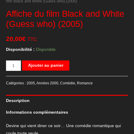
film Black and White (Guess who) (2005)
Affiche du film Black and White
(Guess who) (2005)
20,00
€
TTC
Disponibilité :
Disponible
quantité
Ajouter au panier
de
Affiche
Catégories :
2005
,
Années 2000
,
Comédie
,
Romance
du
film
Description
Black
and
Informations complémentaires
White
(Guess
Devine qui vient diner ce soir… Une comédie romantique qui
who)
coule toute seule.