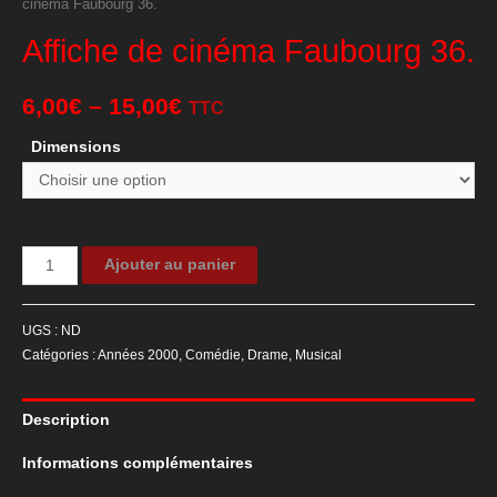
cinéma Faubourg 36.
Affiche de cinéma Faubourg 36.
6,00
€
–
15,00
€
TTC
Dimensions
quantité
Ajouter au panier
de
Affiche
UGS :
ND
de
Catégories :
Années 2000
,
Comédie
,
Drame
,
Musical
cinéma
Faubourg
Description
36.
Informations complémentaires