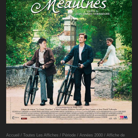
Accueil
/
Toutes Les Affiches
/
Période
/
Années 2000
/ Affiche de