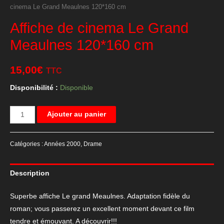
cinema Le Grand Meaulnes 120*160 cm
Affiche de cinema Le Grand
Meaulnes 120*160 cm
15,00
€
TTC
Disponibilité :
Disponible
quantité
Ajouter au panier
de
Affiche
Catégories :
Années 2000
,
Drame
de
cinema
Description
Le
Grand
Superbe affiche Le grand Meaulnes. Adaptation fidèle du
Meaulnes
roman; vous passerez un excellent moment devant ce film
120*160
tendre et émouvant. A découvrir!!!