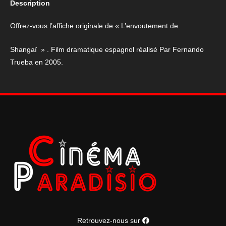
Description
L'envoûtement
de
Offrez-vous l’affiche originale de « L’envoutement de
Shangai
68*100cm
Shangaï » . Film dramatique espagnol réalisé Par Fernando
Trueba en 2005.
Retrouvez-nous sur