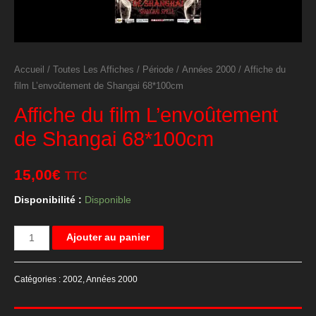
Accueil
/
Toutes Les Affiches
/
Période
/
Années 2000
/ Affiche du
film L’envoûtement de Shangai 68*100cm
Affiche du film L’envoûtement
de Shangai 68*100cm
15,00
€
TTC
Disponibilité :
Disponible
quantité
Ajouter au panier
de
Affiche
Catégories :
2002
,
Années 2000
du
film