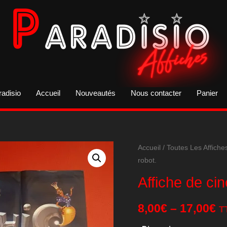
radisio
Accueil
Nouveautés
Nous contacter
Panier
Accueil
/
Toutes Les Affiche
robot.
Affiche de ci
8,00
€
–
17,00
€
T