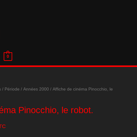
0
s
/
Période
/
Années 2000
/ Affiche de cinéma Pinocchio, le
néma Pinocchio, le robot.
TC