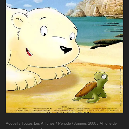
Accueil
/
Toutes Les Affiches
/
Période
/
Années 2000
/ Affiche de