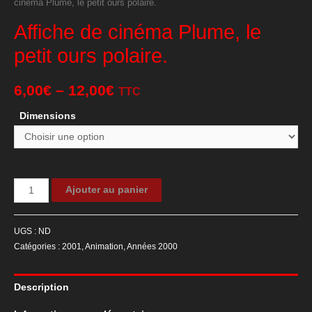
cinéma Plume, le petit ours polaire.
Affiche de cinéma Plume, le
petit ours polaire.
6,00
€
–
12,00
€
TTC
Dimensions
quantité
Ajouter au panier
de
Affiche
UGS :
ND
de
Catégories :
2001
,
Animation
,
Années 2000
cinéma
Plume,
Description
le
petit