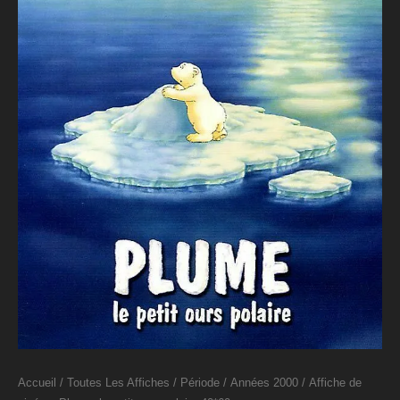
Accueil
/
Toutes Les Affiches
/
Période
/
Années 2000
/ Affiche de