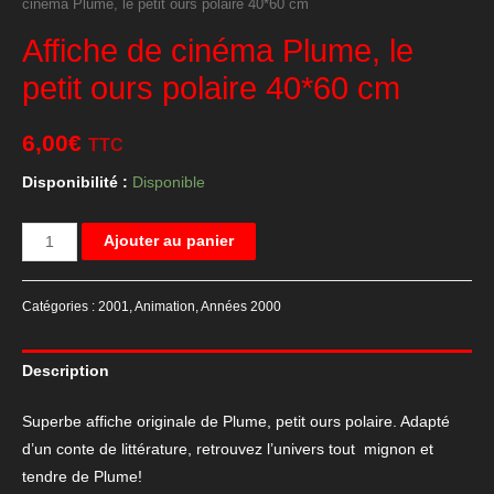
cinéma Plume, le petit ours polaire 40*60 cm
Affiche de cinéma Plume, le
petit ours polaire 40*60 cm
6,00
€
TTC
Disponibilité :
Disponible
quantité
Ajouter au panier
de
Affiche
Catégories :
2001
,
Animation
,
Années 2000
de
cinéma
Description
Plume,
le
Superbe affiche originale de Plume, petit ours polaire. Adapté
petit
d’un conte de littérature, retrouvez l’univers tout mignon et
ours
tendre de Plume!
polaire