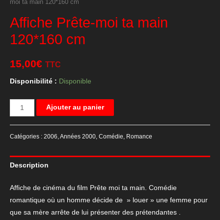
moi ta main 120*160 cm
Affiche Prête-moi ta main
120*160 cm
15,00
€
TTC
Disponibilité :
Disponible
quantité
Ajouter au panier
de
Affiche
Catégories :
2006
,
Années 2000
,
Comédie
,
Romance
Prête-
moi
Description
ta
main
Affiche de cinéma du film Prête moi ta main. Comédie
120*160
romantique où un homme décide de » louer » une femme pour
cm
que sa mère arrête de lui présenter des prétendantes .