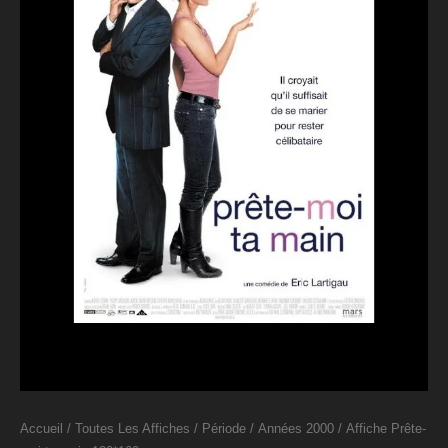
Accueil
/
Toutes Les Affiches
/
Période
/
Années 2000
/ Affiche Prête-